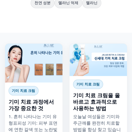
천연 성분
멜라닌 억제
멜라닌
기미 치료 크림
기미 치료 크림
기미 치료 크림을 올
기미 치료 과정에서
바르고 효과적으로
가장 중요한 것
사용하는 방법
1. 흔히 나타나는 기미 유
오늘날 여성들은 기미와
형표피성 기미: 피부 표면
주근깨를 완전히 치료할
에 연한 갈색 또는 노란빛
방법을 항상 찾고 있습니