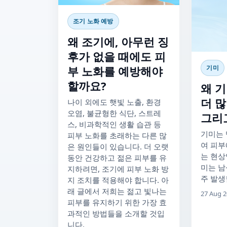
조기 노화 예방
왜 조기에, 아무런 징
후가 없을 때에도 피
기미
부 노화를 예방해야
할까요?
왜 
더 
나이 외에도 햇빛 노출, 환경
오염, 불균형한 식단, 스트레
그리
스, 비과학적인 생활 습관 등
기미는 
피부 노화를 초래하는 다른 많
여 피부
은 원인들이 있습니다. 더 오랫
는 현상
동안 건강하고 젊은 피부를 유
미는 남
지하려면, 조기에 피부 노화 방
주 발생
지 조치를 적용해야 합니다. 아
래 글에서 저희는 젊고 빛나는
27 Aug 
피부를 유지하기 위한 가장 효
과적인 방법들을 소개할 것입
니다.