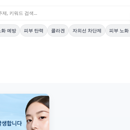
노화 예방
피부 탄력
콜라겐
자외선 차단제
피부 노화